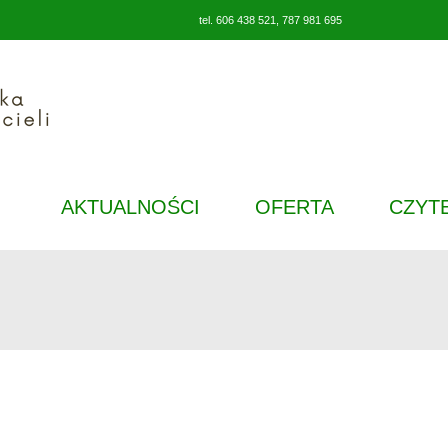
tel. 606 438 521, 787 981 695
AKTUALNOŚCI
OFERTA
CZYT